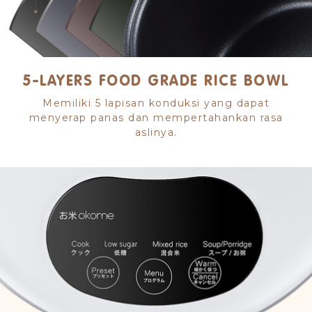
5-LAYERS FOOD GRADE RICE BOWL
Memiliki 5 lapisan konduksi yang dapat
menyerap panas dan mempertahankan rasa
aslinya.